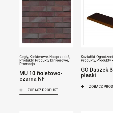
Cegły
,
Klinkierowe
,
Na sprzedaż
,
Kształtki
,
Ogrodzen
Produkty
,
Produkty klinkierowe
,
Produkty
,
Produkty 
Promocja
GO Daszek 3
MU 10 fioletowo-
płaski
czarna NF
ZOBACZ PRO
ZOBACZ PRODUKT