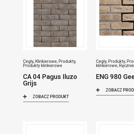
Cegły
,
Klinkierowe
,
Produkty
,
Cegły
,
Produkty
,
Pro
Produkty klinkierowe
klinkierowe
,
Ręczni
CA 04 Pagus Iluzo
ENG 980 Gee
Grijs
ZOBACZ PRO
ZOBACZ PRODUKT