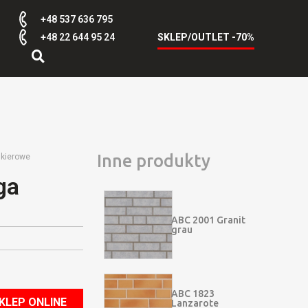
+48 537 636 795
+48 22 644 95 24
SKLEP/OUTLET -70%
Inne produkty
nkierowe
ga
ABC 2001 Granit
grau
ABC 1823
KLEP ONLINE
Lanzarote