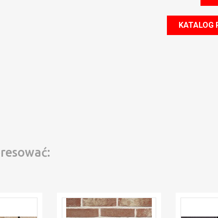
KATALOG
eresować: