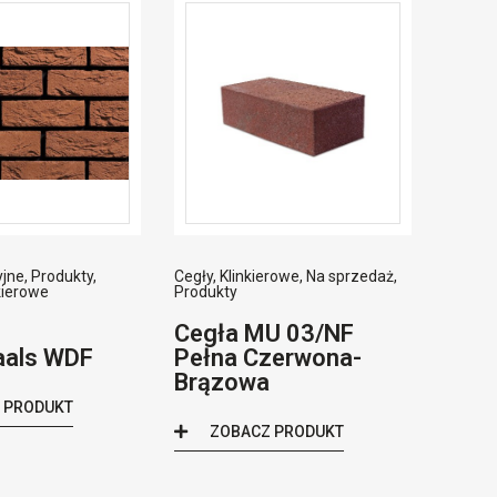
yjne
,
Produkty
,
Cegły
,
Klinkierowe
,
Na sprzedaż
,
kierowe
Produkty
0
Cegła MU 03/NF
aals WDF
Pełna Czerwona-
Brązowa
 PRODUKT
ZOBACZ PRODUKT