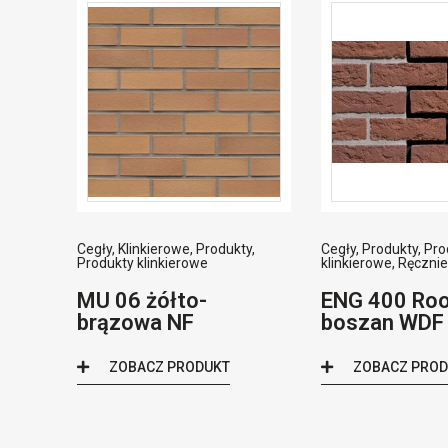
Cegły
,
Klinkierowe
,
Produkty
,
Cegły
,
Produkty
,
Pro
Produkty klinkierowe
klinkierowe
,
Ręczni
MU 06 żółto-
ENG 400 Ro
brązowa NF
boszan WDF
ZOBACZ PRODUKT
ZOBACZ PRO