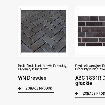
Bruki
,
Bruki klinkierowe
,
Produkty
,
Płytki elewacyjne
,
P
Produkty klinkierowe
Produkty klinkierow
WN Dresden
ABC 1831R 
gładkie
ZOBACZ PRODUKT
ZOBACZ PRO