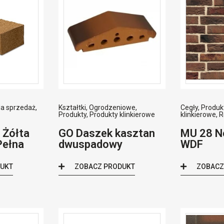
a sprzedaż
,
Kształtki
,
Ogrodzeniowe
,
Cegły
,
Produk
Produkty
,
Produkty klinkierowe
klinkierowe
,
R
 Żółta
GO Daszek kasztan
MU 28 N
Pełna
dwuspadowy
WDF
DUKT
ZOBACZ PRODUKT
ZOBACZ