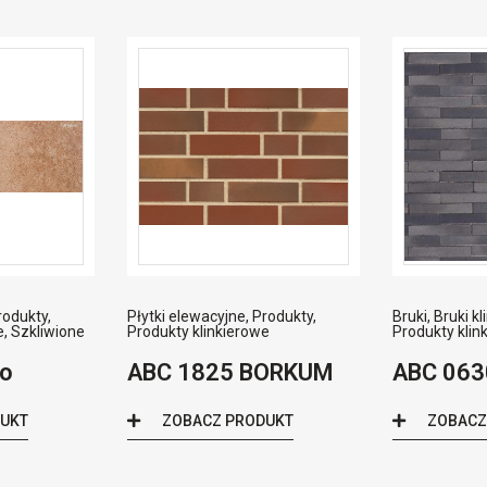
rodukty
,
Płytki elewacyjne
,
Produkty
,
Bruki
,
Bruki k
e
,
Szkliwione
Produkty klinkierowe
Produkty klin
eo
ABC 1825 BORKUM
ABC 0630
DUKT
ZOBACZ PRODUKT
ZOBACZ