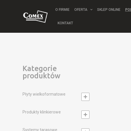
O FIRMIE
OFERTA
SKLEP ONLINE
PO
KONTAKT
Kategorie
produktów
Płyty wielkoformatowe
Produkty klinkierowe
Systemy tarasowe