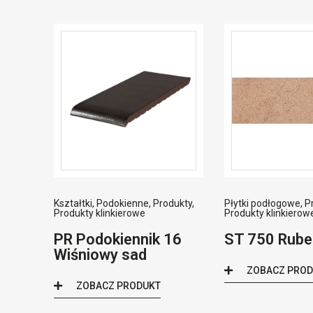
Kształtki
,
Podokienne
,
Produkty
,
Płytki podłogowe
,
P
Produkty klinkierowe
Produkty klinkierow
PR Podokiennik 16
ST 750 Rub
Wiśniowy sad
ZOBACZ PRO
ZOBACZ PRODUKT