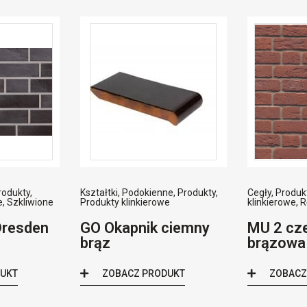
rodukty
,
Kształtki
,
Podokienne
,
Produkty
,
Cegły
,
Produk
e
,
Szkliwione
Produkty klinkierowe
klinkierowe
,
R
Dresden
GO Okapnik ciemny
MU 2 cz
brąz
brązowa
DUKT
ZOBACZ PRODUKT
ZOBACZ