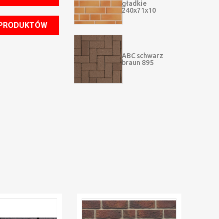
gładkie
240x71x10
 PRODUKTÓW
ABC schwarz
braun 895