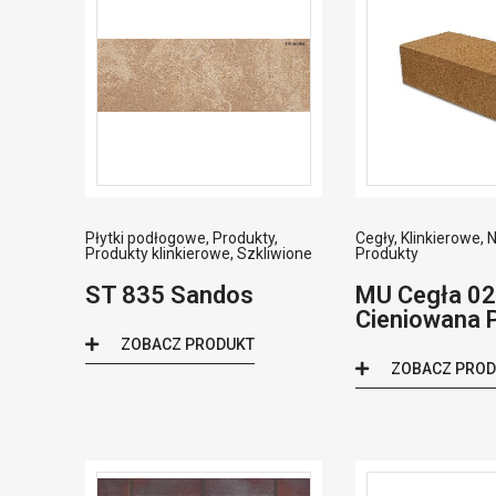
Płytki podłogowe
,
Produkty
,
Cegły
,
Klinkierowe
,
N
Produkty klinkierowe
,
Szkliwione
Produkty
ST 835 Sandos
MU Cegła 02
Cieniowana 
ZOBACZ PRODUKT
ZOBACZ PRO