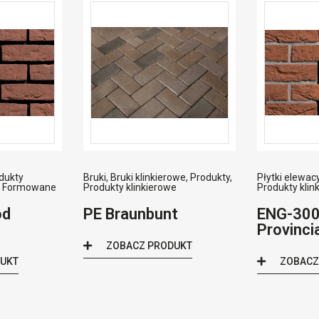
dukty
Bruki
,
Bruki klinkierowe
,
Produkty
,
Płytki elewac
e Formowane
Produkty klinkierowe
Produkty klin
od
PE Braunbunt
ENG-30
Provinci
ZOBACZ PRODUKT
DUKT
ZOBACZ