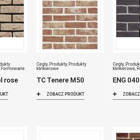
dukty
Cegły
,
Produkty
,
Produkty
Cegły
,
Produk
e Formowane
klinkierowe
klinkierowe
,
R
l rose
TC Tenere M50
ENG 040
DUKT
ZOBACZ PRODUKT
ZOBACZ