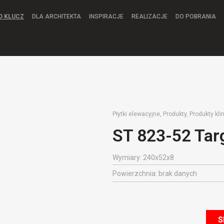
D KLUCZ
DLA ARCHITEKTA
INSPIRACJE
REALIZACJE
DO POBRANIA
Płytki elewacyjne
,
Produkty
,
Produkty kli
ST 823-52 Tar
Wymiary: 240x52x8
Powierzchnia: brak danych
S