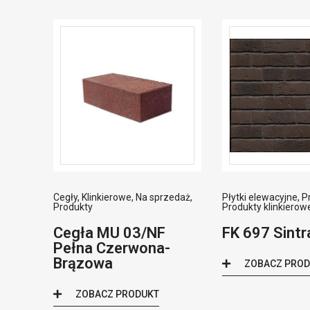
Cegły
,
Klinkierowe
,
Na sprzedaż
,
Płytki elewacyjne
,
P
Produkty
Produkty klinkierow
Cegła MU 03/NF
FK 697 Sintr
Pełna Czerwona-
Brązowa
ZOBACZ PRO
ZOBACZ PRODUKT