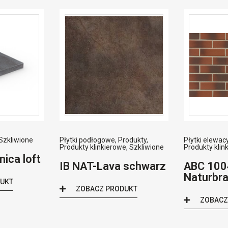
Szkliwione
Płytki podłogowe
,
Produkty
,
Płytki elewac
Produkty klinkierowe
,
Szkliwione
Produkty klin
nica loft
IB NAT-Lava schwarz
ABC 100
Naturbr
DUKT
ZOBACZ PRODUKT
ZOBACZ