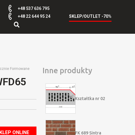
+48 537 636 795
+48 22 644 95 24
SKLEP/OUTLET -70%
Inne produkty
cznie Formowane
 WFD65
Kształtka nr 02
KLEP ONLINE
FK 689 Sintra