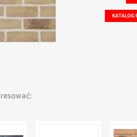
KATALOG
eresować: