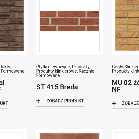
dukty
Płytki elewacyjne
,
Produkty
,
Cegły
,
Klinkie
e Formowane
Produkty klinkierowe
,
Ręcznie
Produkty klin
Formowane
al
MU 02 żó
ST 415 Breda
F
NF
ZOBACZ PRODUKT
DUKT
ZOBACZ