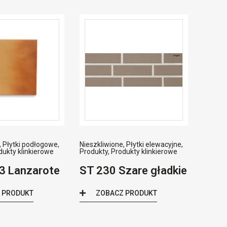
,
Płytki podłogowe
,
Nieszkliwione
,
Płytki elewacyjne
,
dukty klinkierowe
Produkty
,
Produkty klinkierowe
3 Lanzarote
ST 230 Szare gładkie
 PRODUKT
ZOBACZ PRODUKT