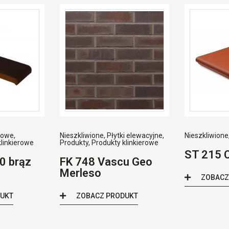
iowe
,
Nieszkliwione
,
Płytki elewacyjne
,
Nieszkliwione
klinkierowe
Produkty
,
Produkty klinkierowe
ST 215 
0 brąz
FK 748 Vascu Geo
Merleso
ZOBACZ
DUKT
ZOBACZ PRODUKT