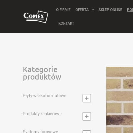
O FIRMIE
OFERTA
SKLEP ONLINE
PO
KONTAKT
Kategorie
produktów
Płyty wielkoformatowe
Produkty klinkierowe
Systemy tarasowe