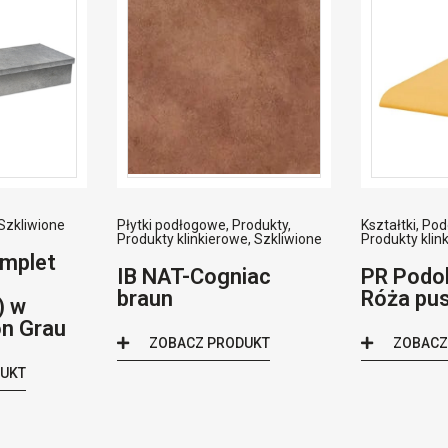
Szkliwione
Płytki podłogowe
,
Produkty
,
Kształtki
,
Pod
Produkty klinkierowe
,
Szkliwione
Produkty klin
omplet
IB NAT-Cogniac
PR Podok
braun
Róża pus
) w
on Grau
ZOBACZ PRODUKT
ZOBACZ
DUKT