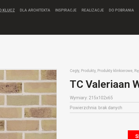
D KLUCZ
DLA ARCHITEKTA
INSPIRACJE
REALIZACJE
DO POBRANIA
Cegły
,
Produkty
,
Produkty klinkierowe
,
Rę
TC Valeriaan
Wymiary: 215x102x65
Powierzchnia: brak danych
S