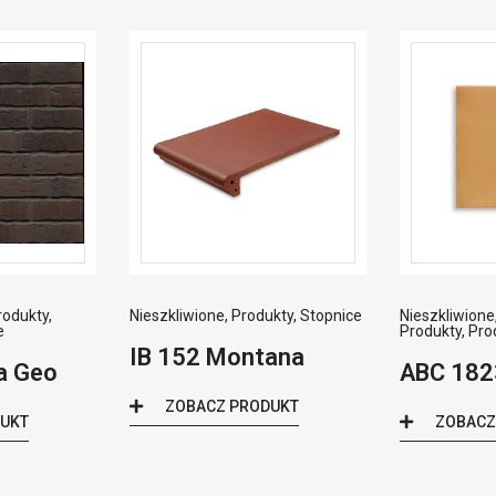
rodukty
,
Nieszkliwione
,
Produkty
,
Stopnice
Nieszkliwione
e
Produkty
,
Pro
IB 152 Montana
a Geo
ABC 182
ZOBACZ PRODUKT
DUKT
ZOBACZ