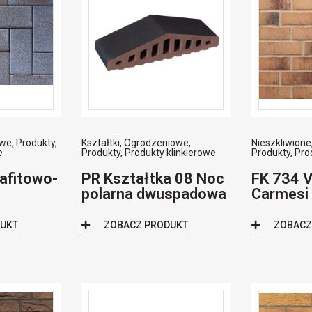
owe
,
Produkty
,
Kształtki
,
Ogrodzeniowe
,
Nieszkliwione
e
Produkty
,
Produkty klinkierowe
Produkty
,
Pro
afitowo-
PR Kształtka 08 Noc
FK 734 
polarna dwuspadowa
Carmesi 
DUKT
ZOBACZ PRODUKT
ZOBACZ