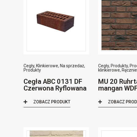
Cegły
,
Klinkierowe
,
Na sprzedaż
,
Cegły
,
Produkty
,
Pro
Produkty
klinkierowe
,
Ręczni
Cegła ABC 0131 DF
MU 20 Ruhrt
Czerwona Ryflowana
mangan WD
ZOBACZ PRODUKT
ZOBACZ PRO