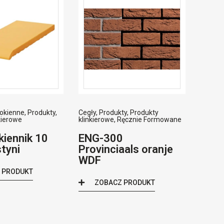
okienne
,
Produkty
,
Cegły
,
Produkty
,
Produkty
kierowe
klinkierowe
,
Ręcznie Formowane
iennik 10
ENG-300
tyni
Provinciaals oranje
WDF
 PRODUKT
ZOBACZ PRODUKT