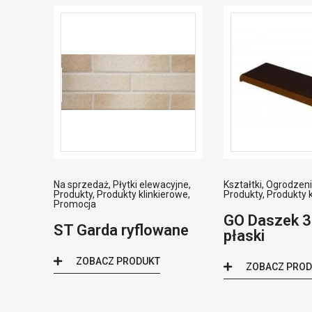
Na sprzedaż
,
Płytki elewacyjne
,
Kształtki
,
Ogrodzen
Produkty
,
Produkty klinkierowe
,
Produkty
,
Produkty 
Promocja
GO Daszek 3
ST Garda ryflowane
płaski
ZOBACZ PRODUKT
ZOBACZ PRO