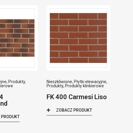
yjne
,
Produkty
,
Nieszkliwione
,
Płytki elewacyjne
,
kierowe
Produkty
,
Produkty klinkierowe
4
FK 400 Carmesi Liso
and
ZOBACZ PRODUKT
 PRODUKT