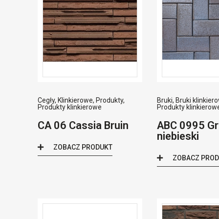
Cegły
,
Klinkierowe
,
Produkty
,
Bruki
,
Bruki klinkier
Produkty klinkierowe
Produkty klinkierow
CA 06 Cassia Bruin
ABC 0995 Gr
niebieski
ZOBACZ PRODUKT
ZOBACZ PRO