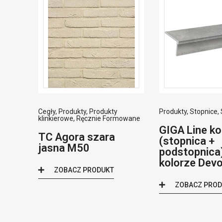
Cegły
,
Produkty
,
Produkty
Produkty
,
Stopnice
,
klinkierowe
,
Ręcznie Formowane
GIGA Line k
TC Agora szara
(stopnica +
jasna M50
podstopnica
kolorze Dev
ZOBACZ PRODUKT
ZOBACZ PRO