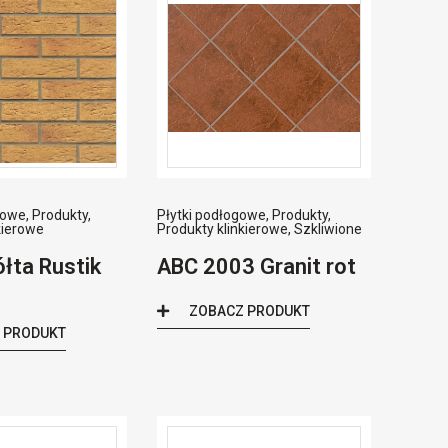
rowe
,
Produkty
,
Płytki podłogowe
,
Produkty
,
kierowe
Produkty klinkierowe
,
Szkliwione
łta Rustik
ABC 2003 Granit rot
ZOBACZ PRODUKT
 PRODUKT